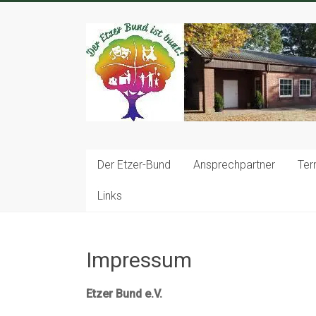
Zum
Inhalt
springen
Der Etzer-Bund
Ansprechpartner
Ter
Links
Impressum
Etzer Bund e.V.