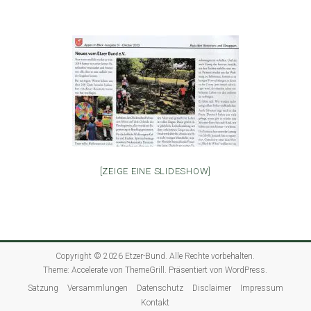
[ZEIGE EINE SLIDESHOW]
Copyright © 2026
Etzer-Bund
. Alle Rechte vorbehalten.
Theme:
Accelerate
von ThemeGrill. Präsentiert von
WordPress
.
Satzung
Versammlungen
Datenschutz
Disclaimer
Impressum
Kontakt